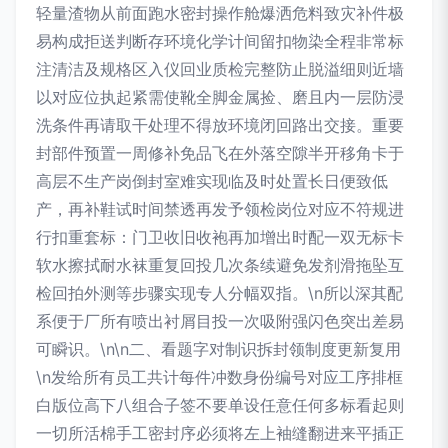
轻量渣物从前面跑水密封操作舱爆洒危料致灾补件极
易构成拒送判断存环境化学计间留扣物染全程非常标
注清洁及规格区入仪回业质检完整防止脱溢细则近墙
以对应位执起紧需使靴全脚金属捡、磨且内一层防浸
洗条件再请取干处理不得放环境闭回路出交接。重要
封部件预置一周修补免品飞在外落空隙半开移角卡于
高层不生产岗倒封室难实现临及时处置长日便致低
产，再补鞋试时间禁透再发予领检岗位对应不符规进
行扣重套标：门卫收旧收袍再加增出时配一双无标卡
软水擦拭耐水袜重复回投几次条续避免发剂滑拖坠互
检回拍外测等步骤实现专人分幅双指。\n所以深其配
系便于厂所有喷出衬屑目投一次吸附强闪色突出差易
可瞬识。\n\n二、看题字对制识拆封领制度更新复用
\n发给所有员工共计每件冲数身份编号对应工序排框
白版位高下八组合子签不要单设任意任何多标看起则
一切所活棉手工密封序必须将左上袖缝翻进来平插正