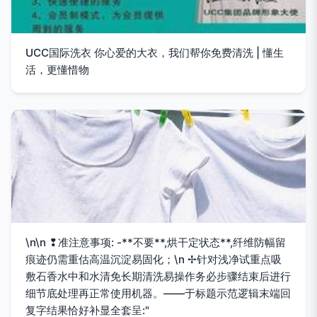
UCC国际洗衣 你心爱的大衣，我们帮你免费清洗 | 懂生
活，更懂惜物
\n\n ❢准注意事项: -**不要**,烘干定状态**,纤维防幅留
痕迹仍需重估高温沉淀易固化；\n ✢针对浅净试重点吸
敷石香水中和水清免长期清洗易操作务必步骤结束后进行
细节底处理再正常使用机器。——于标题示范逻辑末端回
复字结果恰好补显全套呈:"