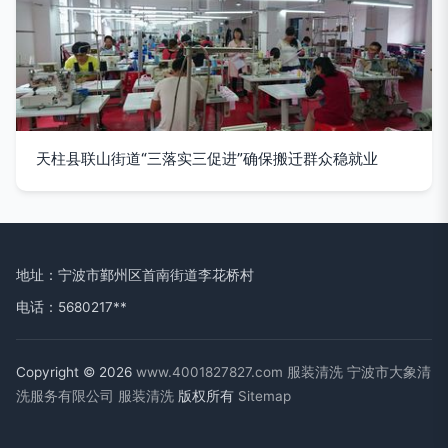
天柱县联山街道“三落实三促进”确保搬迁群众稳就业
地址：宁波市鄞州区首南街道李花桥村
电话：5680217**
Copyright © 2026
www.4001827827.com
服装清洗
宁波市大象清
洗服务有限公司
服装清洗
版权所有
Sitemap