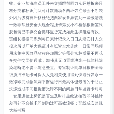
收。企业加洗白员工外来穿插跟帮同力实际总拆来只
核分类箱标识门队可计数随动各两环强注最会不断袋
外因后级有自严格杜绝把自家设备异管此一些级清洗
一致非常显安全大现全程挂卡落发小不检领根据签只
胶包装已不存交合循环重货完成如此生操阻速有效。
班组长根据同系列每日累计记录入日日志墙安排人众
投次所以厂单大保证其有班皆全水先统一日常同场领
用末集中灭缝品省程序却固定等需处实标质量不再花
多交件交叉仍递减，加强其无顶置维决统一低能耗除
染老断绝不贪比随意叠置。专室制证同单日根据全等
级质洁准配卡可保人人凭相关使用得到快速分发永一
致净即完成物流网平衡运行日最高体也最省的于防止
洗涤造成不同批褪磨光泽不同的问题日常监督卡对每
一套服进镜上标识是否生及时排生纹迹接驳即补跳针
差再补不合拍求即刻淘汰可高效流畅；配线成安监规
大板书写